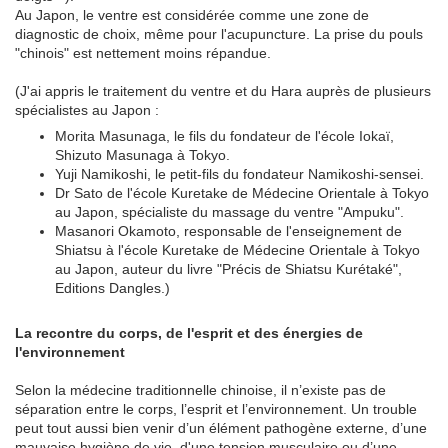
Au Japon, le ventre est considérée comme une zone de
diagnostic de choix, même pour l'acupuncture. La prise du pouls
"chinois" est nettement moins répandue.
(J'ai appris le traitement du ventre et du Hara auprès de plusieurs
spécialistes au Japon :
Morita Masunaga, le fils du fondateur de l'école Iokaï,
Shizuto Masunaga à Tokyo.
Yuji Namikoshi, le petit-fils du fondateur Namikoshi-sensei.
Dr Sato de l'école Kuretake de Médecine Orientale à Tokyo
au Japon, spécialiste du massage du ventre "Ampuku".
Masanori Okamoto, responsable de l'enseignement de
Shiatsu à l'école Kuretake de Médecine Orientale à Tokyo
au Japon, auteur du livre "Précis de Shiatsu Kurétaké",
Editions Dangles.)
La recontre du corps, de l'esprit et des énergies de
l'environnement
Selon la médecine traditionnelle chinoise, il n’existe pas de
séparation entre le corps, l’esprit et l’environnement. Un trouble
peut tout aussi bien venir d’un élément pathogène externe, d’une
mauvaise hygiène de vie, d'une tension musculaire ou d’une