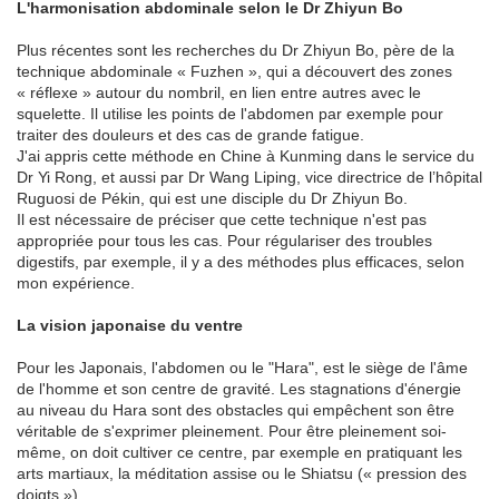
L'harmonisation abdominale selon le Dr Zhiyun Bo
Plus récentes sont les recherches du Dr Zhiyun Bo, père de la
technique abdominale « Fuzhen », qui a découvert des zones
« réflexe » autour du nombril, en lien entre autres avec le
squelette.
Il utilise les points de l'abdomen par exemple pour
traiter des douleurs et des cas de grande fatigue.
J'ai appris cette méthode en Chine à Kunming dans le service du
Dr Yi Rong, et aussi par Dr Wang Liping, vice directrice de l’hôpital
Ruguosi de Pékin, qui est une disciple du Dr Zhiyun Bo.
Il est nécessaire de préciser que cette technique n'est pas
appropriée pour tous les cas. Pour régulariser des troubles
digestifs, par exemple, il y a des méthodes plus efficaces, selon
mon expérience.
La vision japonaise du ventre
Pour les Japonais, l'abdomen ou le "Hara", est le siège de l'âme
de l'homme et son centre de gravité. Les stagnations d'énergie
au niveau du Hara sont des obstacles qui empêchent son être
véritable
de s'exprimer pleinement.
Pour être pleinement soi-
même, on doit cultiver ce centre, par exemple en pratiquant les
arts martiaux, la méditation assise ou le Shiatsu (« pression des
doigts »).