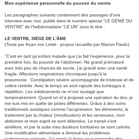
Mon expérience personnelle du pouvoir du ventre
Les paragraphes suivants contiennent des passages d'une
interview avec moi, publié dans le numéro spécial "LE GÉNIE DU
VENTRE" de l'hebdomadaire "LE UN" sous le titre :
LE VENTRE, SIÈGE DE L'ÂME
(Texte par Koan von Lintel -
propos recueillis par Manon Paulic)
"C’est en tant qu’enfant malade que j’ai fait l’expérience, pour la
première fois, du pouvoir de l’abdomen. Né grand prématuré
avec très peu de chances de survie, j’ai grandi avec une santé
fragile. Affections respiratoires chroniques jusqu’à la
pneumonie. Constipation sévère accompagnée de tristesse et de
colère rentrée. Avec le temps se sont rajouté des lumbagos à
répétition. Les médicaments ne m'ont soulagé que
temporairement. Quand on m'a proposé une opération du dos, je
me suis mis en quête de pistes différentes. Grâce à des soins
traditionnels asiatiques comme l’acupression, les étirements, le
traitement par la chaleur (moxibustion) et les ventouses, mon
abdomen et mon esprit se sont détendus. Le transit s’est
améliore, et par la suite mes douleurs lombaires se sont calmés.
Une modification alimentaire a diminué les problèmes
pulmonaires restants. J‘ai repris la force pour reprendre des