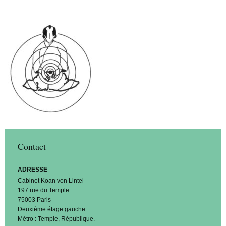
Contact
ADRESSE
Cabinet Koan von Lintel
197 rue du Temple
75003 Paris
Deuxième étage gauche
Métro : Temple, République.